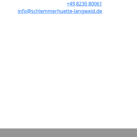
+49 8230 80061
info@schlemmerhuette-langweid.de