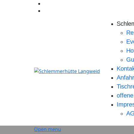
Schle
Re
Ev
Ho
Gu
Konta
Anfahr
Tischr
offene
Impre
AG
Open menu