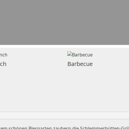
ch
Barbecue
rem schönen Biergarten zaubern die Schlemmerhütten-Gril