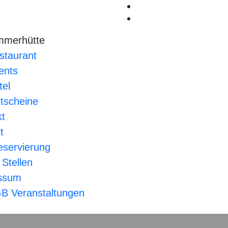
mmerhütte
staurant
ents
tel
tscheine
kt
t
eservierung
 Stellen
ssum
B Veranstaltungen